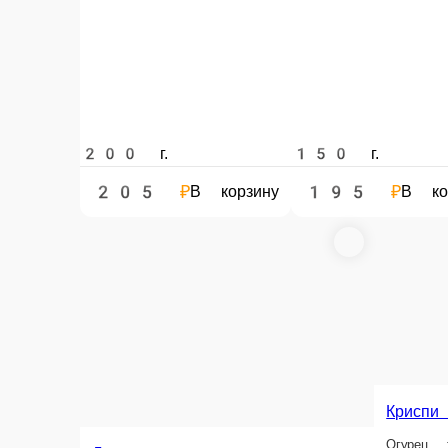
205 ₽
205 ₽
В корзину
В кор
Сикоку темпура
С
Нагасима темпура
Бекон, томат, сыр Креметте.
Су
Курица, сурими, сыр Креметте.
190 г.
190 г.
190 