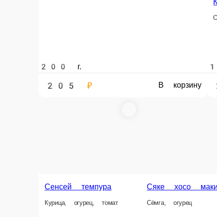
200 г.
180 г.
205 ₽
205 ₽
В корзину
Акито темпура
Огурец, лосось, лист са
Вегас темпура
Огурец, томат, лист салата, ореховый соус.
190 г.
190 г.