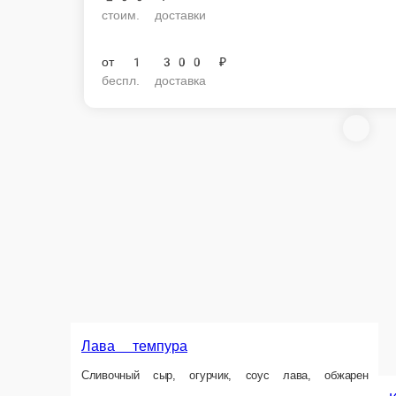
стоим. доставки
от
1 300 ₽
беспл. доставка
Лава темпура
Сливочный сыр, огурчик, соус лава, обжарен
Каппа темпура
Огурчик, сурими, поли