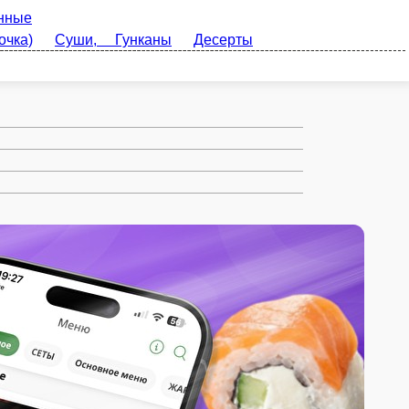
 Гунканы
Десерты