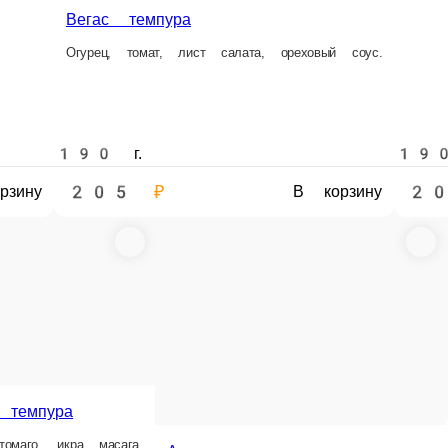
205 ₽
205 ₽
20
зину
В корзину
В корзину
ага темпура
рими, сыр Креметте, томат.
С
Сурими ролл
Сыр Креметте , огурчик, курочка гриль, икра Тобико.
г.
200 г.
200