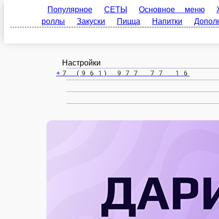
Популярное
СЕТЫ
Основное меню
ЖАРЕН
Бийск
роллы
Закуски
Пицца
Напитки
Дополнит
ru
Настройки
+7 (961) 977 77 16