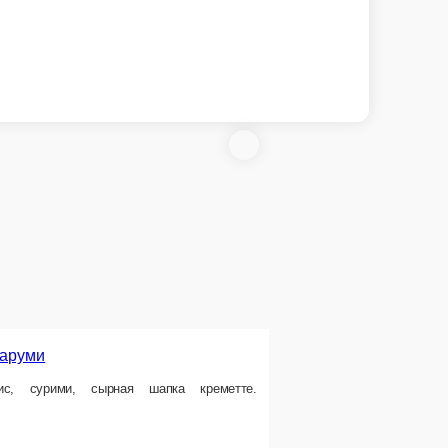
Сяке хосо маки
й темпура
Сёмга, огурец
огурец, томат