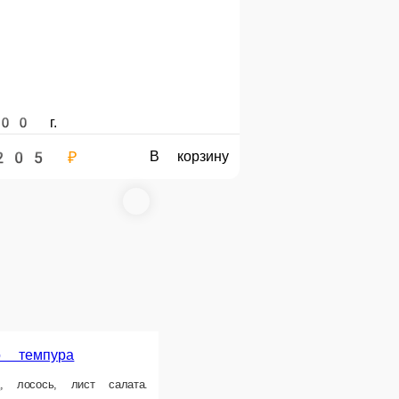
150 г.
195 ₽
В корзину
В корзину
Темпура Сан
ши темпура
Сыр креметте, огурчик, икра тобико.
ца, томаго, сыр Креметте, томат.
200 г.