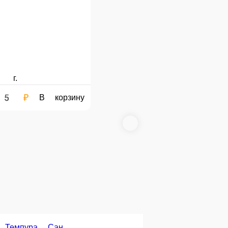
5 ₽
205 ₽
В корзину
В корзину
Магура спайси
Тунец, соус спайси.
Миссури
урими, сыр «Креметте», огурец, кунжут
 г.
160 г.