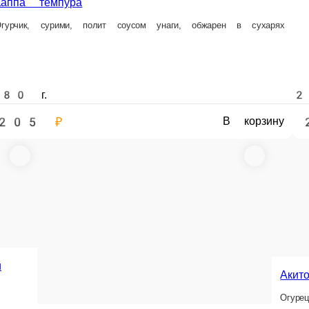
200 г.
200 г.
205 ₽
205 ₽
В корзину
В корзину
Криспи темпура
Ая
Лео темпура
лата.
Огурец, томаго, икра масага.
Кури
Сурими, семга, огурец, сыр Креметте.
190 г.
190 г.
190 г.