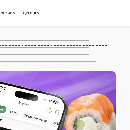
нные
чка)
Суши, Гунканы
Десерты