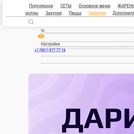
Популярное
СЕТЫ
Основное меню
роллы
Закуски
Пицца
Напитки
Допол
Бийск
ru
Настройки
+7 (961) 977 77 16