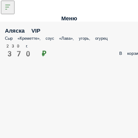
Меню
Аляска VIP
Сыр «Креметте», соус «Лава», угорь, огурец
230 г.
370 ₽
В корзи